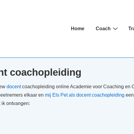
Hoofd
Home
Coach
Tr
navigatie
t coachopleiding
iew
docent
coachopleiding online Academie voor Coaching en Co
deelnemers elkaar en
mij Els Pet als docent coachopleiding
een
 ik ontvangen: