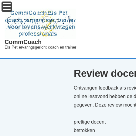
↓
Menu
Doorgaan
naar
hoofdinhoud
CommCoach
Els Pet ervaringsgericht coach en trainer
Review docen
Ontvangen feedback als rev
online lesavond hebben de 
gegeven. Deze review mocht
prettige docent
betrokken