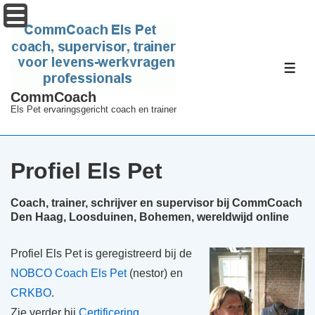
↓
Menu
Doorgaan
naar
hoofdinhoud
ME
CommCoach
Els Pet ervaringsgericht coach en trainer
Profiel Els Pet
Coach, trainer, schrijver en supervisor bij CommCoach
Den Haag, Loosduinen, Bohemen, wereldwijd online
Profiel Els Pet is geregistreerd bij de
NOBCO Coach Els Pet
(nestor) en
CRKBO
.
Zie verder bij
Certificering
.