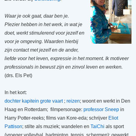
Waar je ook gaat, daar ben je.
Plezier hebben in het werk, in wat je
doet, werkt stimulerend voor jezelf en
voor je omgeving. Waarden hierbij
zijn contact met jezelf en de ander,
liefde voor het leven, expressie in het moment. Ik motiveer
professionals in bewust zijn en zinvol leven en werken.
(drs. Els Pet)
In het kort:
dochter kapitein grote vaart
;
reizen
; woont en werkt in Den
Haag en Rotterdam; filmpersonage:
professor Sneep
in
Harry Potter-reeks; films van Kore-eda; schrijver
Eliot
Pattison
; stilte als muziek; wandelen en
TaiChi
als sport
(vroeger volleybal, badminton, tennis, schermen); gewerkt