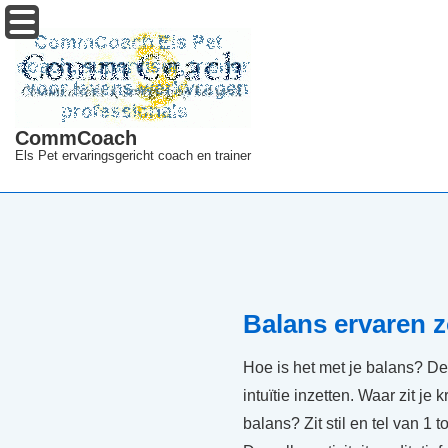
↓
Menu
Doorgaan
naar
hoofdinhoud
CommCoach
Els Pet ervaringsgericht coach en trainer
Balans ervaren 
Hoe is het met je balans? D
intuïtie inzetten. Waar zit je
balans? Zit stil en tel van 1