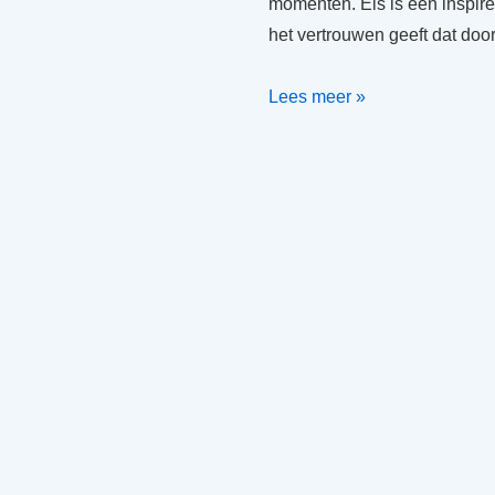
momenten. Els is een inspire
het vertrouwen geeft dat doo
Evaluatie
Lees meer »
coaching
opleiding