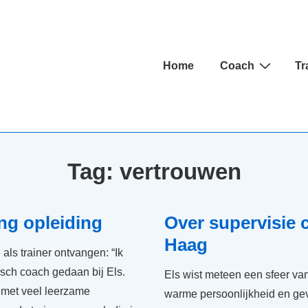
Hoofd
Home
Coach
Tr
navigatie
Tag:
vertrouwen
ng opleiding
Over supervisie
Haag
als trainer ontvangen: “Ik
sch coach gedaan bij Els.
Els wist meteen een sfeer va
r met veel leerzame
warme persoonlijkheid en ge