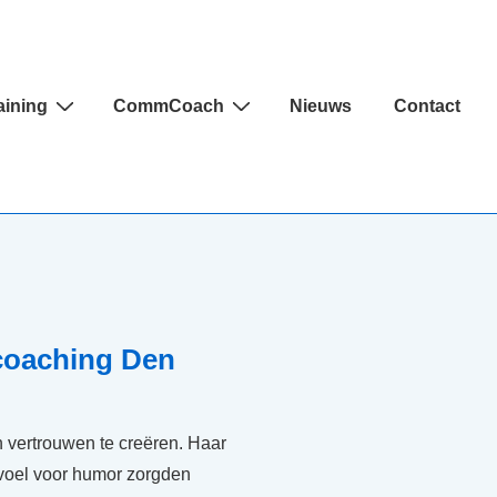
aining
CommCoach
Nieuws
Contact
 coaching Den
n vertrouwen te creëren. Haar
voel voor humor zorgden