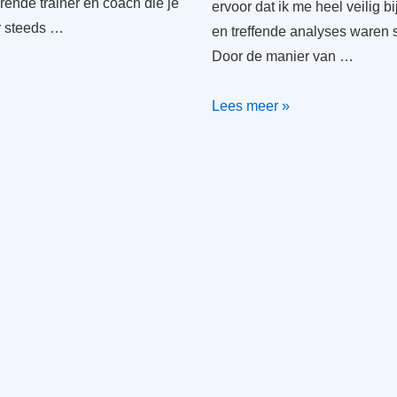
rende trainer en coach die je
ervoor dat ik me heel veilig b
r steeds …
en treffende analyses waren
Door de manier van …
Over
Lees meer »
supervisie
coaching
Den
Haag