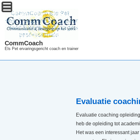
↓
Menu
Doorgaan
naar
hoofdinhoud
CommCoach
Els Pet ervaringsgericht coach en trainer
Evaluatie coachi
Evaluatie coaching opleiding 
heb de opleiding tot academi
Het was een interessant jaa