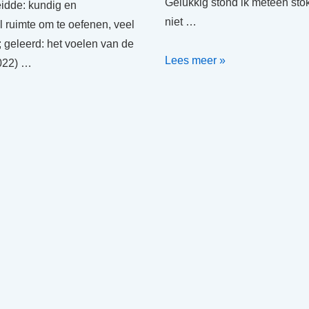
Gelukkig stond ik meteen stokst
idde: kundig en
niet …
l ruimte om te oefenen, veel
; geleerd: het voelen van de
In
Lees meer »
2022) …
beweging
brengen