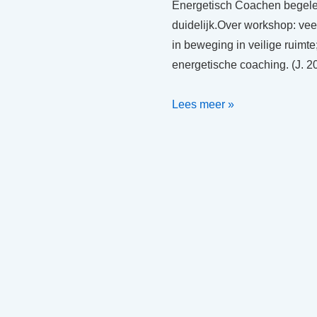
Energetisch Coachen begele
duidelijk.Over workshop: vee
in beweging in veilige ruimte
energetische coaching. (J. 
Review
Lees meer »
workshop
Energetisch
Coachen