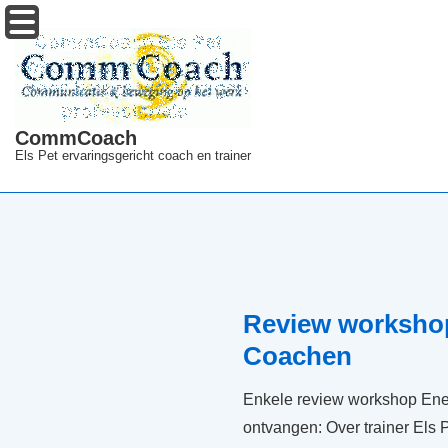
↓
Menu
Doorgaan
naar
hoofdinhoud
CommCoach
Els Pet ervaringsgericht coach en trainer
Review worksho
Coachen
Enkele review workshop En
ontvangen: Over trainer Els 