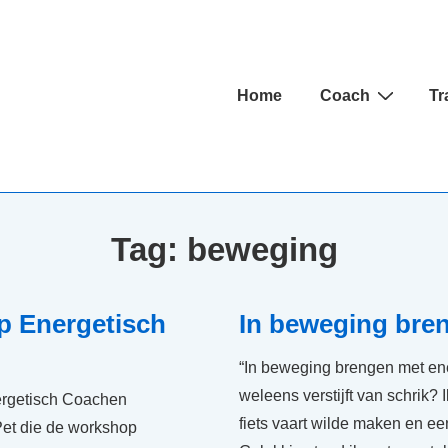
Hoofd
Home
Coach
Tr
navigatie
Tag:
beweging
p Energetisch
In beweging bre
“In beweging brengen met ene
weleens verstijft van schrik? I
ergetisch Coachen
fiets vaart wilde maken en ee
Pet die de workshop