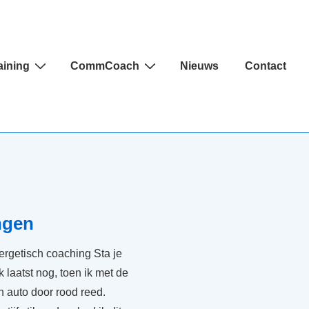
aining
CommCoach
Nieuws
Contact
ngen
rgetisch coaching Sta je
k laatst nog, toen ik met de
n auto door rood reed.