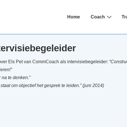
Hoofd
Home
Coach
Tr
navigatie
tervisiebegeleider
over Els Pet van CommCoach als intervisiebegeleider:
“Construc
leren!”
 na te denken.”
 staat om objectief het gesprek te leiden.” (juni 2014)