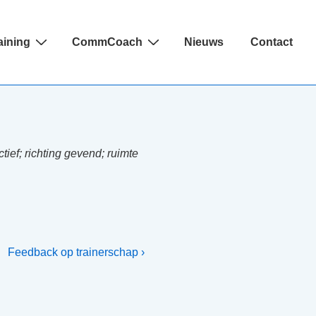
aining
CommCoach
Nieuws
Contact
tief; richting gevend; ruimte
Volgende
Feedback op trainerschap ›
bericht
is