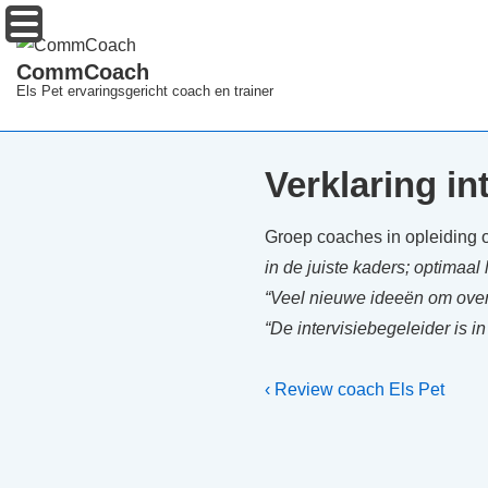
↓
Menu
Doorgaan
CommCoach
naar
Els Pet ervaringsgericht coach en trainer
hoofdinhoud
Verklaring in
Groep coaches in opleiding 
in de juiste kaders; optimaal 
“Veel nieuwe ideeën om over
“De intervisiebegeleider is in
Bericht
Vorig
‹ Review coach Els Pet
bericht
navigatie
is